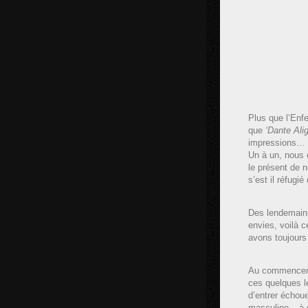
Plus que l‘Enf
que
‘Dante
Alig
impressions… S
Un à un, nous 
le présent de 
s’est il réfugi
Des lendemains 
envies, voilà c
avons toujours 
Au commencemen
ces quelques l
d’entrer échoue
masculine – à 