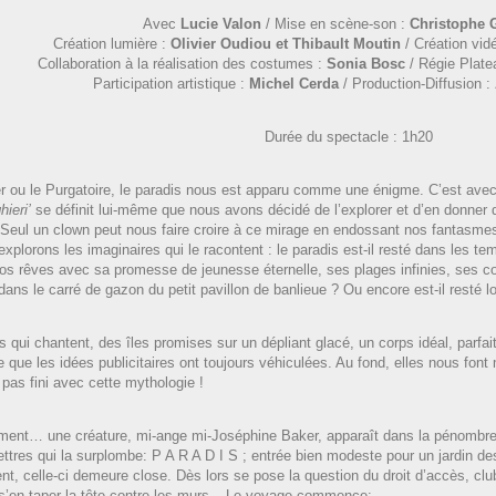
Avec
Lucie Valon
/ Mise en scène-son :
Christophe 
Création lumière :
Olivier Oudiou et Thibault Moutin
/ Création vid
Collaboration à la réalisation des costumes :
Sonia Bosc
/ Régie Plate
Participation artistique :
Michel Cerda
/ Production-Diffusion :
Durée du spectacle : 1h20
er ou le Purgatoire, le paradis nous est apparu comme une énigme. C’est avec 
hieri’
se définit lui-même que nous avons décidé de l’explorer et d’en donner 
eul un clown peut nous faire croire à ce mirage en endossant nos fantasmes.
explorons les imaginaires qui le racontent : le paradis est-il resté dans les
nos rêves avec sa promesse de jeunesse éternelle, ses plages infinies, ses c
é dans le carré de gazon du petit pavillon de banlieue ? Ou encore est-il resté
qui chantent, des îles promises sur un dépliant glacé, un corps idéal, parfai
e que les idées publicitaires ont toujours véhiculées. Au fond, elles nous font
pas fini avec cette mythologie !
t… une créature, mi-ange mi-Joséphine Baker, apparaît dans la pénombre et
ettres qui la surplombe: P A R A D I S ; entrée bien modeste pour un jardin d
nt, celle-ci demeure close. Dès lors se pose la question du droit d’accès, cl
s’en taper la tête contre les murs – Le voyage commence: