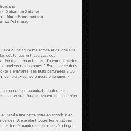
Giordano
éo :
Sébastien Sidaner
au :
Marie Bonnemaison
Aline Présumey
l’aide d’une figure maladroite et gauche ainsi
des éclats, des entr’aperçus, des
 Une à une, nous tentons d’ouvrir ses portes.
 temps anciens des hommes ? Est- il caché dans
ocktails enivrants, ses nuits parfumées ? Ou
 loin derrière avec nos amours enfantines ?
t, un monde qui répondrait à toutes nos
 miroiter un vrai Paradis, preuve que nous n’en
 installe une petite porte en scotch avec
es délices…Cependant toutes les tentatives
ub très fermé manifestement réservé à la gent