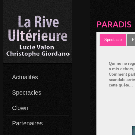
PARADIS
Spectacle
P
Qui ne ne regr
a mis dehors, 
Comment parle
Actualités
scandale arriv
cette quête…
Spectacles
Clown
Partenaires