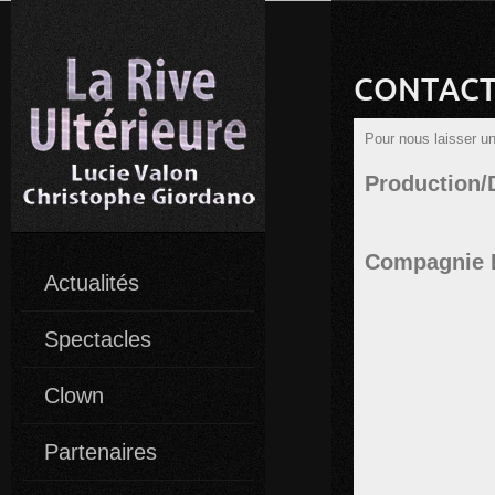
CONTAC
Pour nous laisser u
Production/
Compagnie L
Actualités
Spectacles
Clown
Partenaires