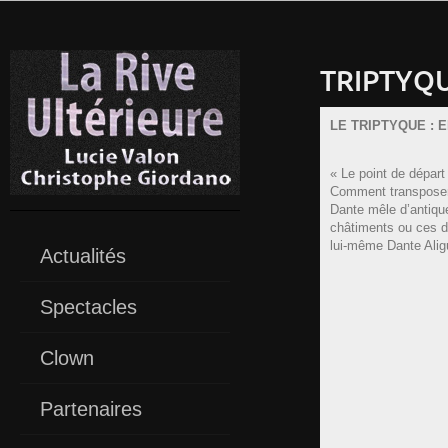
TRIPTYQ
LE TRIPTYQUE : 
« Le point de départ
Comment transposer a
Dante mêle d’antiqu
châtiments ou ces do
lui-même Dante Aligu
Actualités
Spectacles
Clown
Partenaires