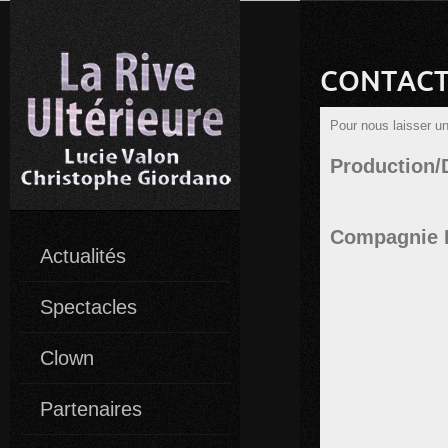
CONTAC
Pour nous laisser u
Production/
Compagnie L
Actualités
Spectacles
Clown
Partenaires